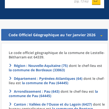
(zip, 13 ko)
Code Officiel Géographique au 1er janvier 2026
Le code officiel géographique
de la
commune
de
Lestelle-
Bétharram est 64339.
Région
: Nouvelle-Aquitaine (75)
dont le chef-lieu est
la commune
de
Bordeaux (33063)
Département
: Pyrénées-Atlantiques (64)
dont le chef-
lieu est
la commune
de
Pau (64445)
Arrondissement
: Pau (643)
dont le chef-lieu est
la
commune
de
Pau (64445)
Canton
: Vallées de l'Ousse et du Lagoin (6427)
dont le
bureau centralisateur est
la commune
de
Pontacq