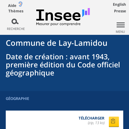
English
Aide
Thèmes
Presse
RECHERCHE
MENU
Commune
de
Lay-Lamidou
Date de création
: avant 1943,
première édition du Code officiel
géographique
GÉOGRAPHIE
TÉLÉCHARGER
(zip, 13 ko)