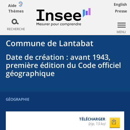
English
Aide
Thèmes
Presse
RECHERCHE
MENU
Commune
de
Lantabat
Date de création
: avant 1943,
première édition du Code officiel
géographique
GÉOGRAPHIE
TÉLÉCHARGER
(zip, 13 ko)