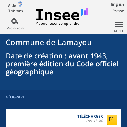
English
Aide
Thèmes
Presse
RECHERCHE
MENU
Commune
de
Lamayou
Date de création
: avant 1943,
première édition du Code officiel
géographique
GÉOGRAPHIE
TÉLÉCHARGER
(zip, 13 ko)