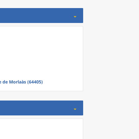
e
de
Morlaàs (64405)