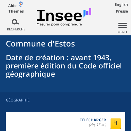
English
Aide
Thèmes
Presse
RECHERCHE
MENU
Commune
d'
Estos
Date de création
: avant 1943,
première édition du Code officiel
géographique
GÉOGRAPHIE
TÉLÉCHARGER
(zip, 13 ko)