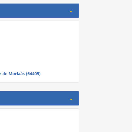
e
de
Morlaàs (64405)