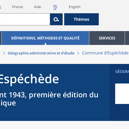
g
Presse
Aide
English
Thèmes
DÉFINITIONS, MÉTHODES ET QUALITÉ
SERVICES
Commune
d'
Espéchède
Géographie administrative et d’étude
GÉOGR
Espéchède
nt 1943, première édition du
hique