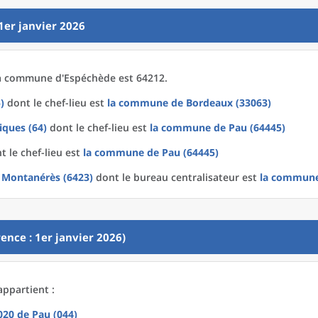
1er janvier 2026
a
commune
d'
Espéchède est 64212.
)
dont le chef-lieu est
la commune
de
Bordeaux (33063)
iques (64)
dont le chef-lieu est
la commune
de
Pau (64445)
 le chef-lieu est
la commune
de
Pau (64445)
u Montanérès (6423)
dont le bureau centralisateur est
la commun
ence : 1er janvier 2026)
ppartient :
2020
de
Pau (044)