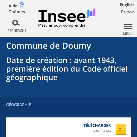
English
Aide
Thèmes
Presse
RECHERCHE
MENU
Commune
de
Doumy
Date de création
: avant 1943,
première édition du Code officiel
géographique
GÉOGRAPHIE
TÉLÉCHARGER
(zip, 13 ko)