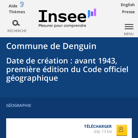
English
Aide
Thèmes
Presse
RECHERCHE
MENU
Commune
de
Denguin
Date de création
: avant 1943,
première édition du Code officiel
géographique
GÉOGRAPHIE
TÉLÉCHARGER
(zip, 13 ko)