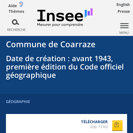
English
Aide
Thèmes
Presse
RECHERCHE
MENU
Commune
de
Coarraze
Date de création
: avant 1943,
première édition du Code officiel
géographique
GÉOGRAPHIE
TÉLÉCHARGER
(zip, 13 ko)