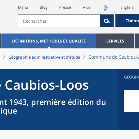
Menu
Blog
Presse
Aide
English
Thèm
DÉFINITIONS, MÉTHODES ET QUALITÉ
SERVICES
Commune
de
Caubios-
Géographie administrative et d’étude
GÉOGR
e
Caubios-Loos
nt 1943, première édition du
hique