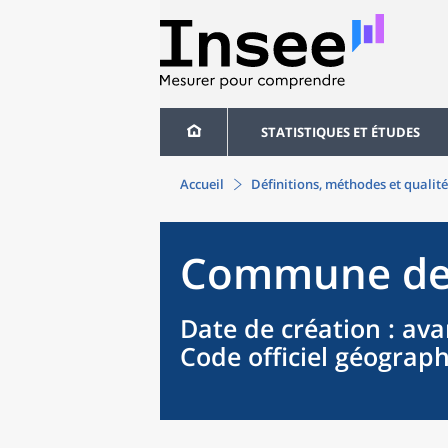
STATISTIQUES ET ÉTUDES
Accueil
Définitions, méthodes et qualité
Commune
d
Date de création
: ava
Code officiel géograp