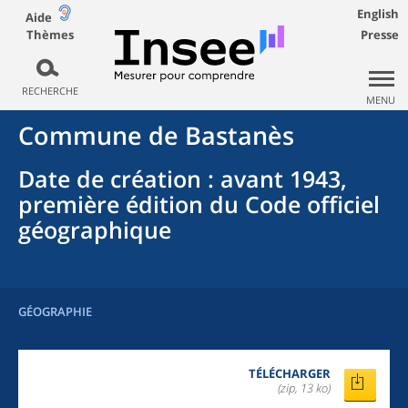
English
Aide
Thèmes
Presse
RECHERCHE
MENU
Commune
de
Bastanès
Date de création
: avant 1943,
première édition du Code officiel
géographique
GÉOGRAPHIE
TÉLÉCHARGER
(zip, 13 ko)