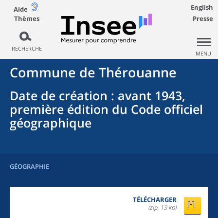
English
Aide
Thèmes
Presse
RECHERCHE
MENU
Commune
de
Thérouanne
Date de création
: avant 1943,
première édition du Code officiel
géographique
GÉOGRAPHIE
TÉLÉCHARGER
(zip, 13 ko)