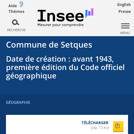
English
Aide
Thèmes
Presse
RECHERCHE
MENU
Commune
de
Setques
Date de création
: avant 1943,
première édition du Code officiel
géographique
GÉOGRAPHIE
TÉLÉCHARGER
(zip, 13 ko)