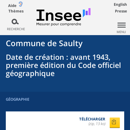
English
Aide
Thèmes
Presse
RECHERCHE
MENU
Commune
de
Saulty
Date de création
: avant 1943,
première édition du Code officiel
géographique
GÉOGRAPHIE
TÉLÉCHARGER
(zip, 13 ko)