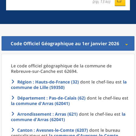
(zip, 13 ko)
Code Officiel Géographique au 1er janvier 2026
Le code officiel géographique
de la
commune
de
Rebreuve-sur-Canche est 62694.
Région
: Hauts-de-France (32)
dont le chef-lieu est
la
commune
de
Lille (59350)
Département
: Pas-de-Calais (62)
dont le chef-lieu est
la commune
d'
Arras (62041)
Arrondissement
: Arras (621)
dont le chef-lieu est
la
commune
d'
Arras (62041)
Canton
: Avesnes-le-Comte (6207)
dont le bureau
centralisateur est
la commune
d'
Avesnes-le-Comte