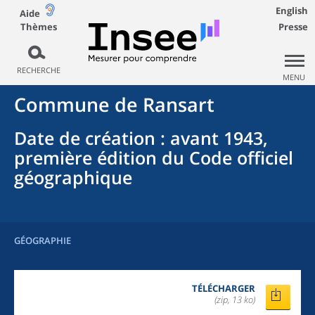
English
Aide
Thèmes
Presse
RECHERCHE
MENU
Commune
de
Ransart
Date de création
: avant 1943,
première édition du Code officiel
géographique
GÉOGRAPHIE
TÉLÉCHARGER
(zip, 13 ko)