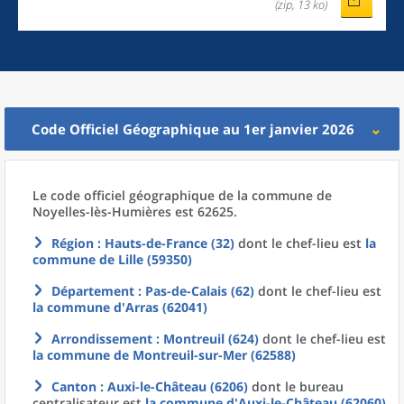
(zip, 13 ko)
Code Officiel Géographique au 1er janvier 2026
Le code officiel géographique
de la
commune
de
Noyelles-lès-Humières est 62625.
Région
: Hauts-de-France (32)
dont le chef-lieu est
la
commune
de
Lille (59350)
Département
: Pas-de-Calais (62)
dont le chef-lieu est
la commune
d'
Arras (62041)
Arrondissement
: Montreuil (624)
dont le chef-lieu est
la commune
de
Montreuil-sur-Mer (62588)
Canton
: Auxi-le-Château (6206)
dont le bureau
centralisateur est
la commune
d'
Auxi-le-Château (62060)