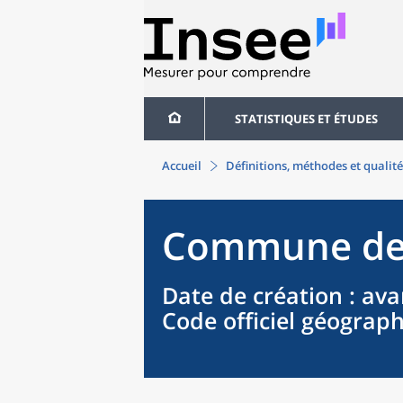
STATISTIQUES ET ÉTUDES
Accueil
Définitions, méthodes et qualité
Commune
d
Date de création
: ava
Code officiel géograp