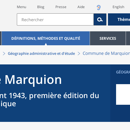
Menu
Blog
Presse
Aide
English
Thèm
DÉFINITIONS, MÉTHODES ET QUALITÉ
SERVICES
Commune
de
Marquio
Géographie administrative et d’étude
GÉOGR
e
Marquion
nt 1943, première édition du
hique