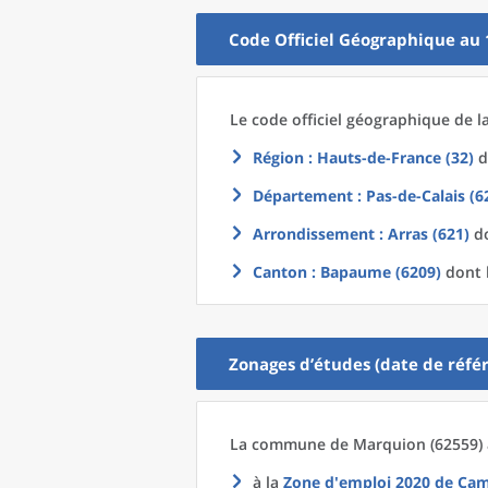
Code Officiel Géographique au 
Le code officiel géographique
de l
Région
: Hauts-de-France (32)
d
Département
: Pas-de-Calais (6
Arrondissement
: Arras (621)
do
Canton
: Bapaume (6209)
dont l
Zonages d’études (date de référ
La commune
de
Marquion (62559) 
à la
Zone d'emploi 2020
de
Cam