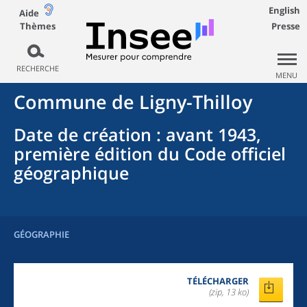
English
Aide
Thèmes
Presse
RECHERCHE
MENU
Commune
de
Ligny-Thilloy
Date de création
: avant 1943,
première édition du Code officiel
géographique
GÉOGRAPHIE
TÉLÉCHARGER
(zip, 13 ko)