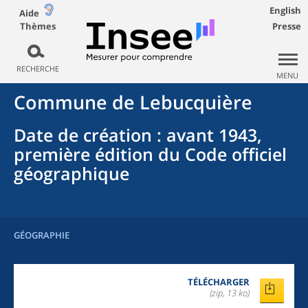
English
Aide
Thèmes
Presse
RECHERCHE
MENU
Commune
de
Lebucquière
Date de création
: avant 1943,
première édition du Code officiel
géographique
GÉOGRAPHIE
TÉLÉCHARGER
(zip, 13 ko)