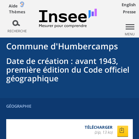
English
Aide
Thèmes
Presse
RECHERCHE
MENU
Commune
d'
Humbercamps
Date de création
: avant 1943,
première édition du Code officiel
géographique
GÉOGRAPHIE
TÉLÉCHARGER
(zip, 13 ko)