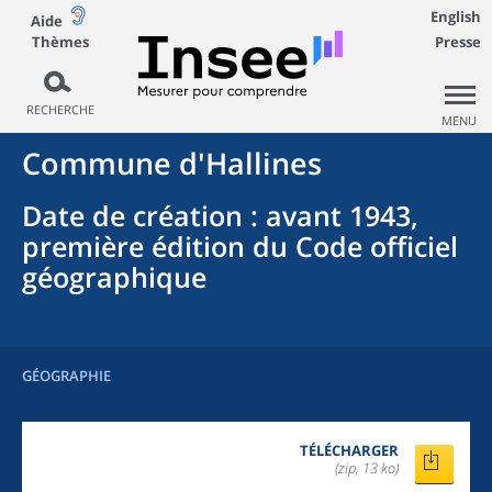
English
Aide
Thèmes
Presse
RECHERCHE
MENU
Commune
d'
Hallines
Date de création
: avant 1943,
première édition du Code officiel
géographique
GÉOGRAPHIE
TÉLÉCHARGER
(zip, 13 ko)