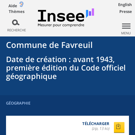
English
Aide
Thèmes
Presse
RECHERCHE
MENU
Commune
de
Favreuil
Date de création
: avant 1943,
première édition du Code officiel
géographique
GÉOGRAPHIE
TÉLÉCHARGER
(zip, 13 ko)