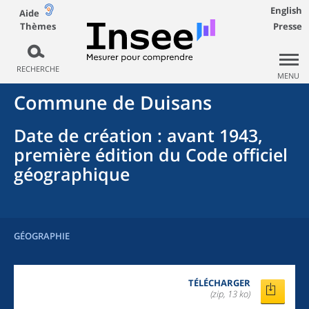
English
Aide
Thèmes
Presse
RECHERCHE
MENU
Commune
de
Duisans
Date de création
: avant 1943,
première édition du Code officiel
géographique
GÉOGRAPHIE
TÉLÉCHARGER
(zip, 13 ko)