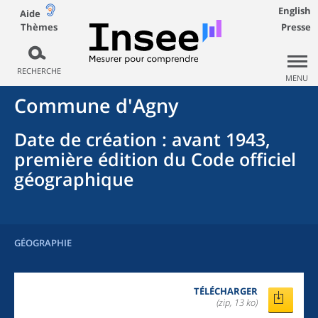
English
Aide
Thèmes
Presse
RECHERCHE
MENU
Commune
d'
Agny
Date de création
: avant 1943,
première édition du Code officiel
géographique
GÉOGRAPHIE
TÉLÉCHARGER
(zip, 13 ko)