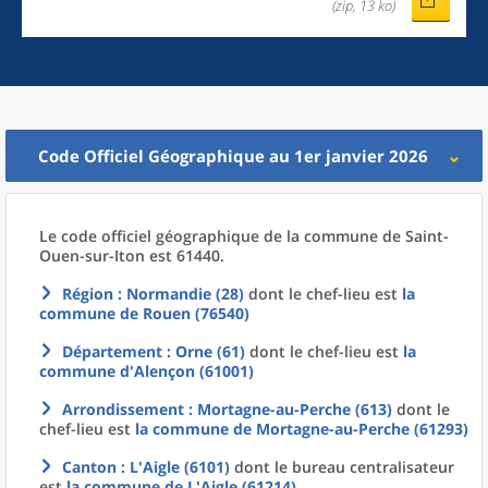
(zip, 13 ko)
Code Officiel Géographique au 1er janvier 2026
Le code officiel géographique
de la
commune
de
Saint-
Ouen-sur-Iton est 61440.
Région
: Normandie (28)
dont le chef-lieu est
la
commune
de
Rouen (76540)
Département
: Orne (61)
dont le chef-lieu est
la
commune
d'
Alençon (61001)
Arrondissement
: Mortagne-au-Perche (613)
dont le
chef-lieu est
la commune
de
Mortagne-au-Perche (61293)
Canton
: L'Aigle (6101)
dont le bureau centralisateur
est
la commune
de L'
Aigle (61214)