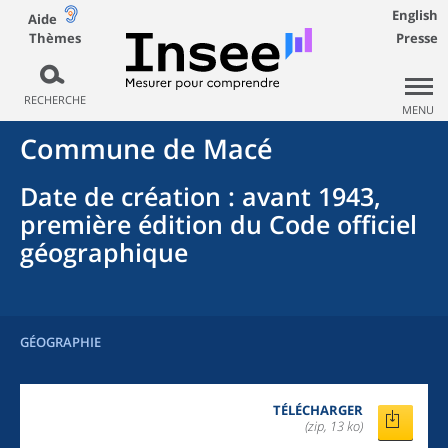
English
Aide
Thèmes
Presse
RECHERCHE
MENU
Commune
de
Macé
Date de création
: avant 1943,
première édition du Code officiel
géographique
GÉOGRAPHIE
TÉLÉCHARGER
(zip, 13 ko)