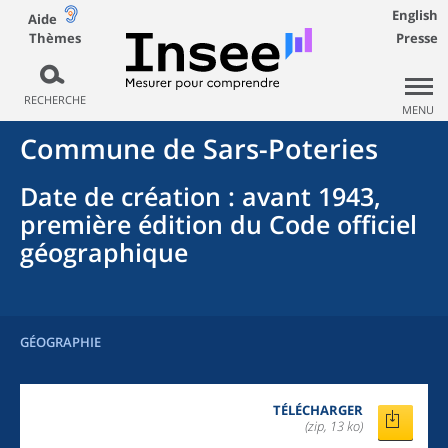
English
Aide
Thèmes
Presse
RECHERCHE
MENU
Commune
de
Sars-Poteries
Date de création
: avant 1943,
première édition du Code officiel
géographique
GÉOGRAPHIE
TÉLÉCHARGER
(zip, 13 ko)