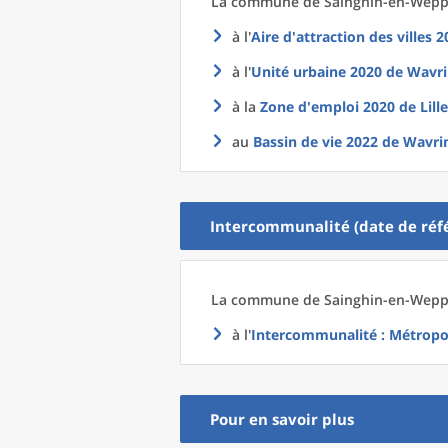
La commune
de
Sainghin-en-Weppe
à l'
Aire d'attraction des villes 
à l'
Unité urbaine 2020
de
Wavri
à la
Zone d'emploi 2020
de
Lill
au
Bassin de vie 2022
de
Wavrin
Intercommunalité (date de réfé
La commune
de
Sainghin-en-Weppe
à l'
Intercommunalité
: Métropo
Pour en savoir plus