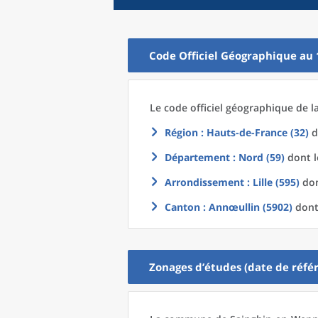
Code Officiel Géographique au 
Le code officiel géographique
de l
Région
: Hauts-de-France (32)
d
Département
: Nord (59)
dont l
Arrondissement
: Lille (595)
don
Canton
: Annœullin (5902)
dont 
Zonages d’études (date de référ