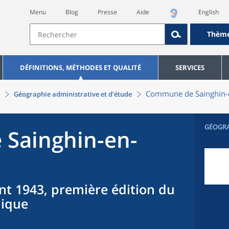
Menu
Blog
Presse
Aide
English
Thèm
DÉFINITIONS, MÉTHODES ET QUALITÉ
SERVICES
Commune
de
Sainghin
Géographie administrative et d’étude
GÉOGR
e
Sainghin-en-
nt 1943, première édition du
hique