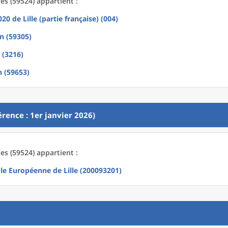
s (59524) appartient :
2020
de
Lille (partie française) (004)
n (59305)
e (3216)
 (59653)
rence : 1er janvier 2026)
s (59524) appartient :
le Européenne de Lille (200093201)