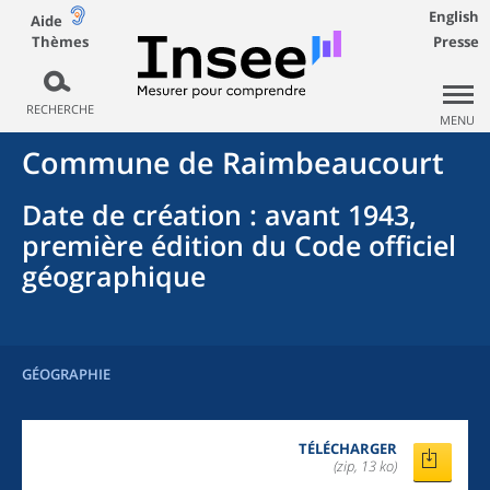
English
Aide
Thèmes
Presse
RECHERCHE
MENU
Commune
de
Raimbeaucourt
Date de création
: avant 1943,
première édition du Code officiel
géographique
GÉOGRAPHIE
TÉLÉCHARGER
(zip, 13 ko)