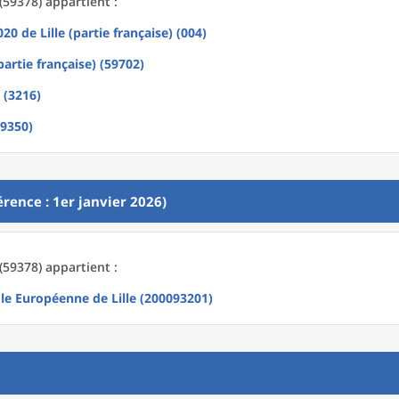
59378) appartient :
2020
de
Lille (partie française) (004)
(partie française) (59702)
e (3216)
59350)
rence : 1er janvier 2026)
59378) appartient :
le Européenne de Lille (200093201)