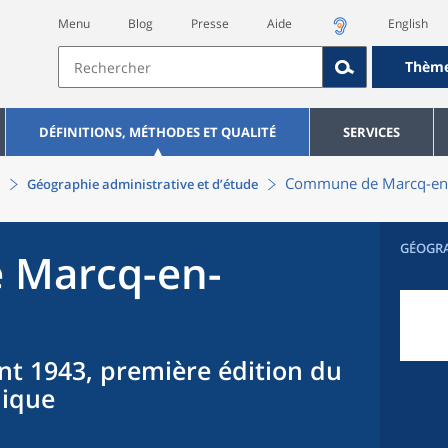
Menu
Blog
Presse
Aide
English
Thèm
DÉFINITIONS, MÉTHODES ET QUALITÉ
SERVICES
Commune
de
Marcq-en
Géographie administrative et d’étude
GÉOGR
e
Marcq-en-
nt 1943, première édition du
hique