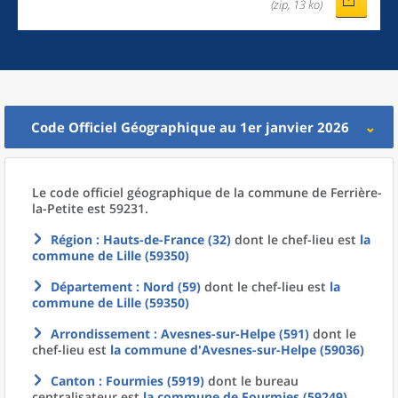
(zip, 13 ko)
Code Officiel Géographique au 1er janvier 2026
Le code officiel géographique
de la
commune
de
Ferrière-
la-Petite est 59231.
Région
: Hauts-de-France (32)
dont le chef-lieu est
la
commune
de
Lille (59350)
Département
: Nord (59)
dont le chef-lieu est
la
commune
de
Lille (59350)
Arrondissement
: Avesnes-sur-Helpe (591)
dont le
chef-lieu est
la commune
d'
Avesnes-sur-Helpe (59036)
Canton
: Fourmies (5919)
dont le bureau
centralisateur est
la commune
de
Fourmies (59249)