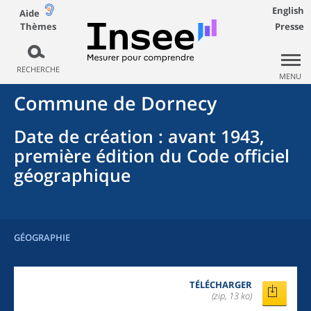
English
Aide
Thèmes
Presse
RECHERCHE
MENU
Commune
de
Dornecy
Date de création
: avant 1943,
première édition du Code officiel
géographique
GÉOGRAPHIE
TÉLÉCHARGER
(zip, 13 ko)