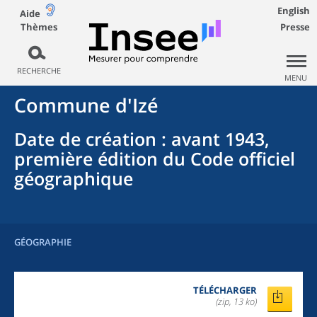
English
Aide
Thèmes
Presse
RECHERCHE
MENU
Commune
d'
Izé
Date de création
: avant 1943,
première édition du Code officiel
géographique
GÉOGRAPHIE
TÉLÉCHARGER
(zip, 13 ko)