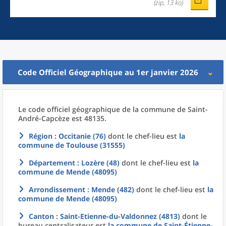
(zip, 13 ko)
Code Officiel Géographique au 1er janvier 2026
Le code officiel géographique
de la
commune
de
Saint-
André-Capcèze est 48135.
Région
: Occitanie (76)
dont le chef-lieu est
la
commune
de
Toulouse (31555)
Département
: Lozère (48)
dont le chef-lieu est
la
commune
de
Mende (48095)
Arrondissement
: Mende (482)
dont le chef-lieu est
la
commune
de
Mende (48095)
Canton
: Saint-Etienne-du-Valdonnez (4813)
dont le
bureau centralisateur est
la commune
de
Saint-Étienne-