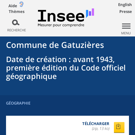
English
Aide
Thèmes
Presse
RECHERCHE
MENU
Commune
de
Gatuzières
Date de création
: avant 1943,
première édition du Code officiel
géographique
GÉOGRAPHIE
TÉLÉCHARGER
(zip, 13 ko)