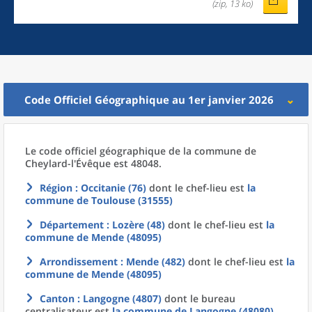
(zip, 13 ko)
Code Officiel Géographique au 1er janvier 2026
Le code officiel géographique
de la
commune
de
Cheylard-l'Évêque est 48048.
Région
: Occitanie (76)
dont le chef-lieu est
la
commune
de
Toulouse (31555)
Département
: Lozère (48)
dont le chef-lieu est
la
commune
de
Mende (48095)
Arrondissement
: Mende (482)
dont le chef-lieu est
la
commune
de
Mende (48095)
Canton
: Langogne (4807)
dont le bureau
centralisateur est
la commune
de
Langogne (48080)