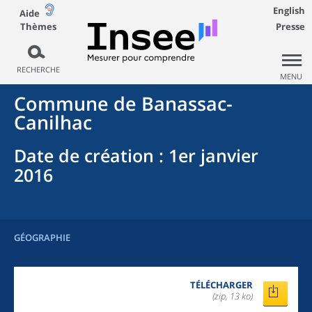
English
Aide
Thèmes
Presse
RECHERCHE
MENU
Commune
de
Banassac-
Canilhac
Date de création
: 1er janvier
2016
GÉOGRAPHIE
TÉLÉCHARGER
(zip, 13 ko)