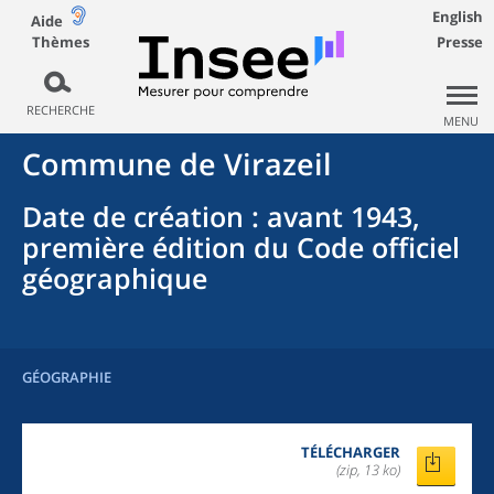
English
Aide
Thèmes
Presse
RECHERCHE
MENU
Commune
de
Virazeil
Date de création
: avant 1943,
première édition du Code officiel
géographique
GÉOGRAPHIE
TÉLÉCHARGER
(zip, 13 ko)