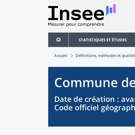
STATISTIQUES ET ÉTUDES
Accueil
Définitions, méthodes et qualité
Commune
d
Date de création
: ava
Code officiel géograp