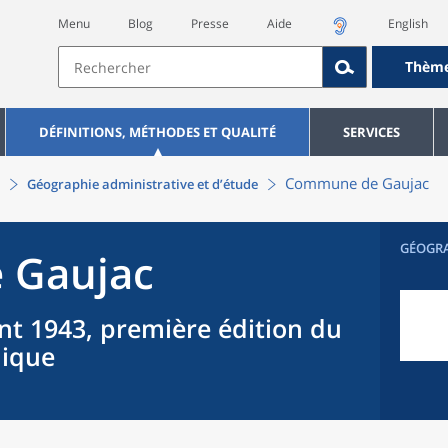
Menu
Blog
Presse
Aide
English
Thèm
DÉFINITIONS, MÉTHODES ET QUALITÉ
SERVICES
Commune
de
Gaujac
Géographie administrative et d’étude
GÉOGR
e
Gaujac
nt 1943, première édition du
hique