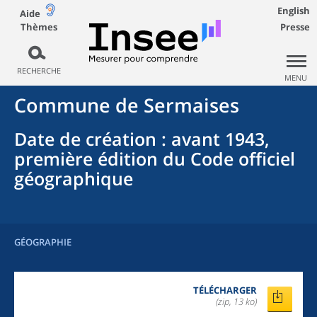
English
Aide
Thèmes
Presse
RECHERCHE
MENU
Commune
de
Sermaises
Date de création
: avant 1943,
première édition du Code officiel
géographique
GÉOGRAPHIE
TÉLÉCHARGER
(zip, 13 ko)