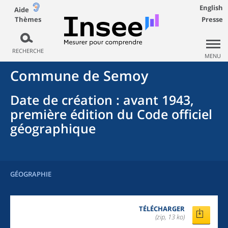
English
Aide
Thèmes
Presse
RECHERCHE
MENU
Commune
de
Semoy
Date de création
: avant 1943,
première édition du Code officiel
géographique
GÉOGRAPHIE
TÉLÉCHARGER
(zip, 13 ko)