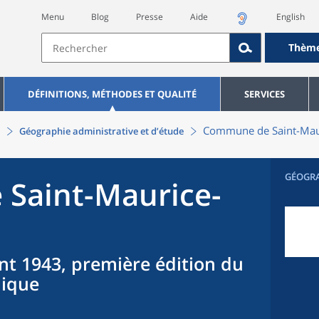
Menu
Blog
Presse
Aide
English
Thèm
DÉFINITIONS, MÉTHODES ET QUALITÉ
SERVICES
Commune
de
Saint-Ma
Géographie administrative et d’étude
GÉOGR
e
Saint-Maurice-
nt 1943, première édition du
hique