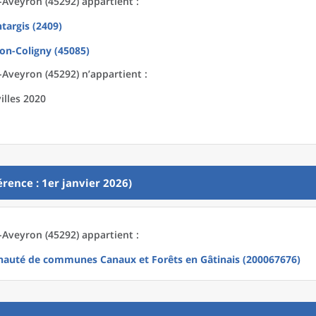
-Aveyron (45292) appartient :
targis (2409)
lon-Coligny (45085)
-Aveyron (45292) n’appartient :
illes 2020
rence : 1er janvier 2026)
-Aveyron (45292) appartient :
uté de communes Canaux et Forêts en Gâtinais (200067676)