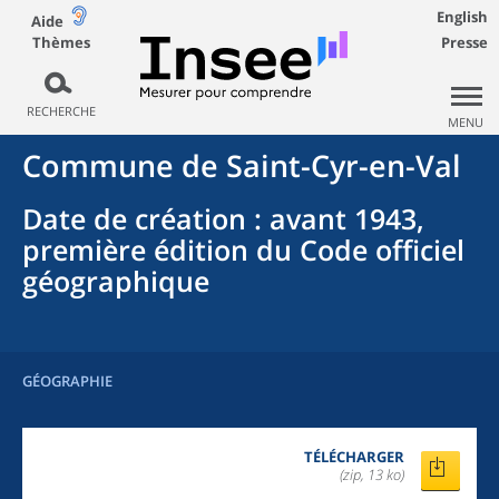
English
Aide
Thèmes
Presse
RECHERCHE
MENU
Commune
de
Saint-Cyr-en-Val
Date de création
: avant 1943,
première édition du Code officiel
géographique
GÉOGRAPHIE
TÉLÉCHARGER
(zip, 13 ko)