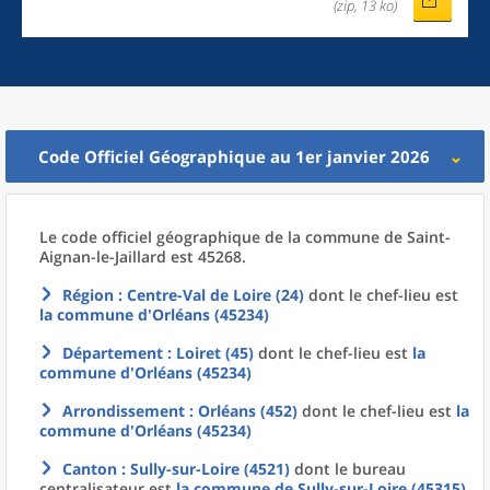
(zip, 13 ko)
Code Officiel Géographique au 1er janvier 2026
Le code officiel géographique
de la
commune
de
Saint-
Aignan-le-Jaillard est 45268.
Région
: Centre-Val de Loire (24)
dont le chef-lieu est
la commune
d'
Orléans (45234)
Département
: Loiret (45)
dont le chef-lieu est
la
commune
d'
Orléans (45234)
Arrondissement
: Orléans (452)
dont le chef-lieu est
la
commune
d'
Orléans (45234)
Canton
: Sully-sur-Loire (4521)
dont le bureau
centralisateur est
la commune
de
Sully-sur-Loire (45315)