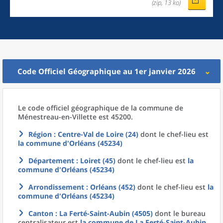
(zip, 13 ko)
Code Officiel Géographique au 1er janvier 2026
Le code officiel géographique
de la
commune
de
Ménestreau-en-Villette est 45200.
Région
: Centre-Val de Loire (24)
dont le chef-lieu est
la commune
d'
Orléans (45234)
Département
: Loiret (45)
dont le chef-lieu est
la
commune
d'
Orléans (45234)
Arrondissement
: Orléans (452)
dont le chef-lieu est
la
commune
d'
Orléans (45234)
Canton
: La Ferté-Saint-Aubin (4505)
dont le bureau
centralisateur est
la commune
de La
Ferté-Saint-Aubin