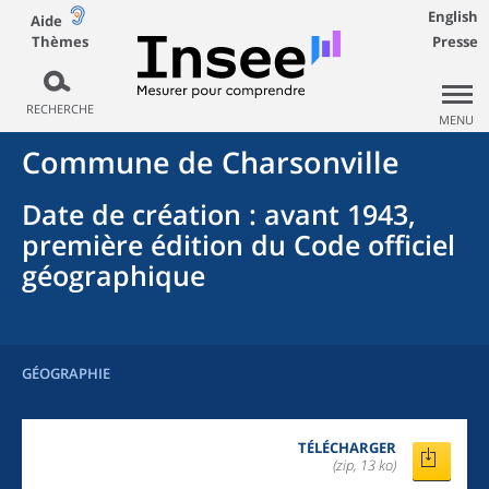
English
Aide
Thèmes
Presse
RECHERCHE
MENU
Commune
de
Charsonville
Date de création
: avant 1943,
première édition du Code officiel
géographique
GÉOGRAPHIE
TÉLÉCHARGER
(zip, 13 ko)