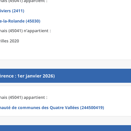
ais (45041) appartient :
iviers (2411)
-la-Rolande (45030)
ais (45041) n’appartient :
illes 2020
rence : 1er janvier 2026)
ais (45041) appartient :
uté de communes des Quatre Vallées (244500419)