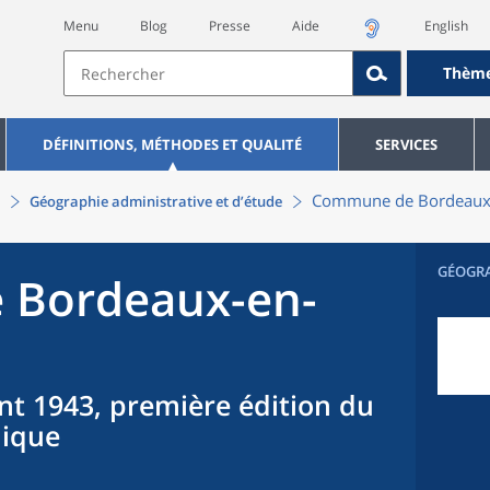
Menu
Blog
Presse
Aide
English
Thèm
DÉFINITIONS, MÉTHODES ET QUALITÉ
SERVICES
Commune
de
Bordeaux
Géographie administrative et d’étude
GÉOGR
e
Bordeaux-en-
nt 1943, première édition du
hique