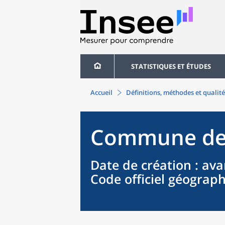
STATISTIQUES ET ÉTUDES
Accueil
Définitions, méthodes et qualité
Commune
d
Date de création
: ava
Code officiel géograp