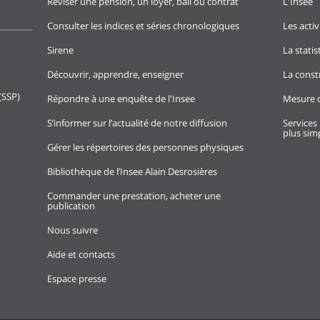
Réviser une pension, un loyer, bail ou contrat
L'Insee
Consulter les indices et séries chronologiques
Les activ
Sirene
La stati
Découvrir, apprendre, enseigner
La const
(SSP)
Répondre à une enquête de l'Insee
Mesure d
S’informer sur l’actualité de notre diffusion
Services 
plus simp
Gérer les répertoires des personnes physiques
Bibliothèque de l’Insee Alain Desrosières
Commander une prestation, acheter une
publication
Nous suivre
Aide et contacts
Espace presse