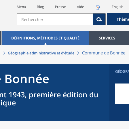
Menu
Blog
Presse
Aide
English
Thèm
DÉFINITIONS, MÉTHODES ET QUALITÉ
SERVICES
Commune
de
Bonnée
Géographie administrative et d’étude
GÉOGR
e
Bonnée
nt 1943, première édition du
hique